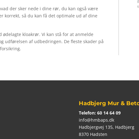
p
t
, hvad der sker nede i dine rør, du kan også være
der korrekt, så du kan få det optimale ud af dine
d ødelagte kloakrør. Vi kan stå for at anmelde
og udførelsen af udbedringen. De fleste skader på
forsikring.
Hadbjerg Mur & Bet
Telefon:
60 14 64 09
info@hmbaps.dk
Hadbjergvej 135, Hadbjerg
8370 Hadsten