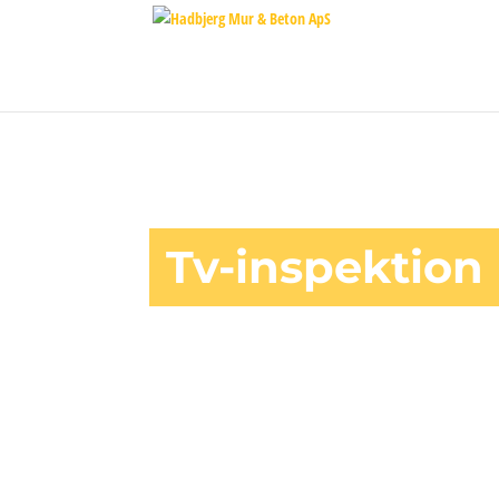
jQuery(function ($) { $( document ).ready(function() { $(“.button-ga”).on(“
Tv-inspektion