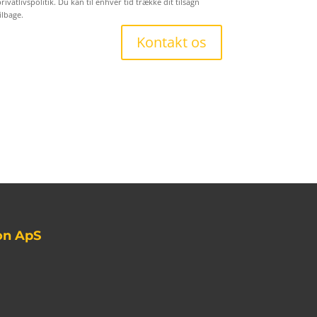
rivatlivspolitik. Du kan til enhver tid trække dit tilsagn
ilbage.
Kontakt os
on ApS