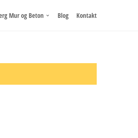
takt’); }); }); });
erg Mur og Beton
Blog
Kontakt