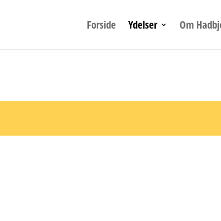
click”, function(e){ var id = e.target.id; ga(‘send’, ‘event’, ‘Click’, ‘Kon
Forside
Ydelser
Om Hadbj